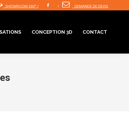
SHOWROOM 360° /
/
DEMANDE DE DEVIS
Facebook
ISATIONS
CONCEPTION 3D
CONTACT
ISATIONS
CONCEPTION 3D
CONTACT
res