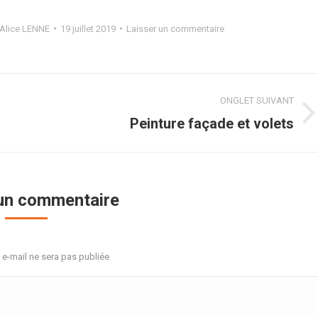
Alice LENNE
19 juillet 2019
Laisser un commentaire
ONGLET SUIVANT
Projets
Peinture façade et volets
similaires
 un commentaire
 e-mail ne sera pas publiée