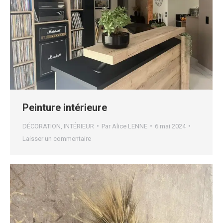
Peinture intérieure
DÉCORATION
,
INTÉRIEUR
Par
Alice LENNE
6 mai 2024
Laisser un commentaire