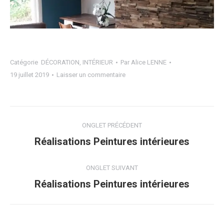
Catégorie
DÉCORATION
,
INTÉRIEUR
Par
Alice LENNE
19 juillet 2019
Laisser un commentaire
Navigation
ONGLET PRÉCÉDENT
de
Onglet
Réalisations Peintures intérieures
précédent
commentaire
ONGLET SUIVANT
Projets
Réalisations Peintures intérieures
similaires