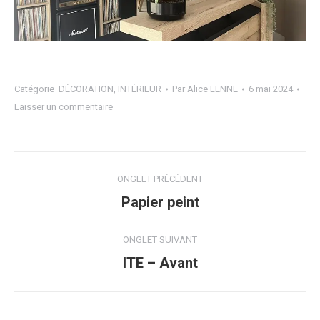
Catégorie
DÉCORATION
,
INTÉRIEUR
Par
Alice LENNE
6 mai 2024
Laisser un commentaire
Navigation
ONGLET PRÉCÉDENT
de
Onglet
Papier peint
précédent
commentaire
ONGLET SUIVANT
Projets
ITE – Avant
similaires