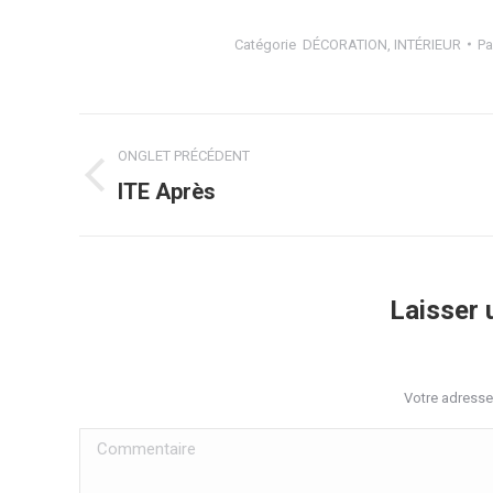
Catégorie
DÉCORATION
,
INTÉRIEUR
Pa
Navigation
ONGLET PRÉCÉDENT
de
Onglet
ITE Après
précédent
commentaire
Laisser
Votre adresse
Commentaire