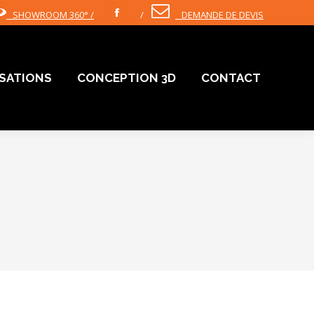
SHOWROOM 360° /
/
DEMANDE DE DEVIS
Facebook
ISATIONS
CONCEPTION 3D
CONTACT
ISATIONS
CONCEPTION 3D
CONTACT