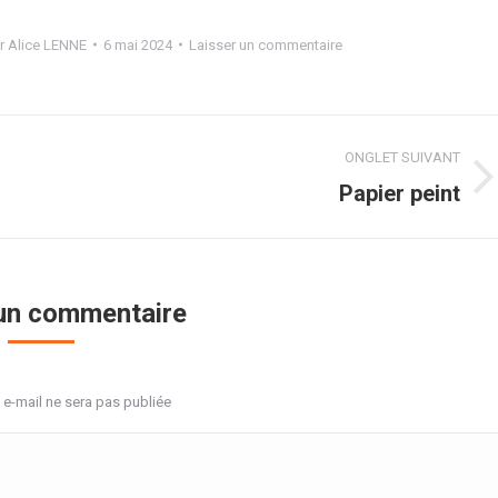
r
Alice LENNE
6 mai 2024
Laisser un commentaire
ONGLET SUIVANT
Projets
Papier peint
similaires
 un commentaire
 e-mail ne sera pas publiée