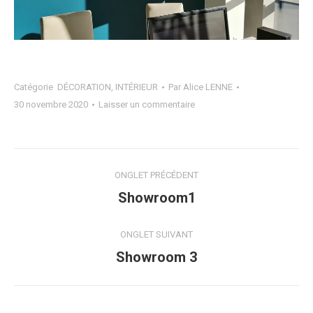
Catégorie
DÉCORATION
,
INTÉRIEUR
Par
Alice LENNE
30 novembre 2020
Laisser un commentaire
Navigation
ONGLET PRÉCÉDENT
de
Onglet
Showroom1
précédent
commentaire
ONGLET SUIVANT
Projets
Showroom 3
similaires