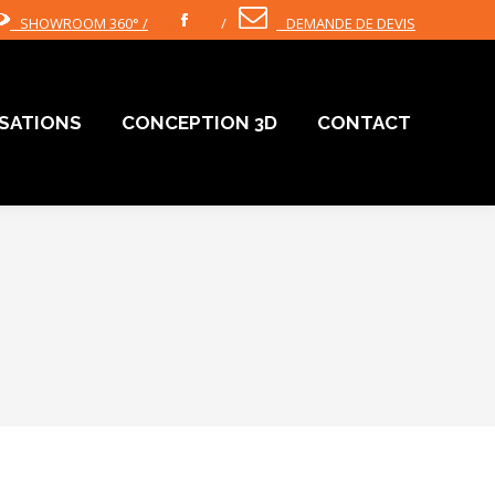
SHOWROOM 360° /
/
DEMANDE DE DEVIS
Facebook
ISATIONS
CONCEPTION 3D
CONTACT
ISATIONS
CONCEPTION 3D
CONTACT