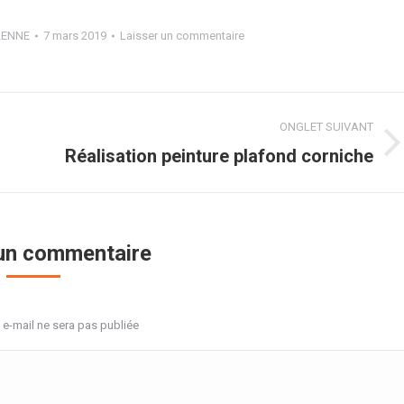
 LENNE
7 mars 2019
Laisser un commentaire
ONGLET SUIVANT
Projets
Réalisation peinture plafond corniche
similaires
 un commentaire
 e-mail ne sera pas publiée