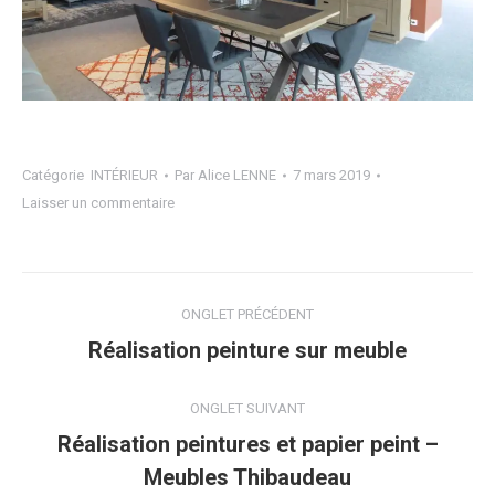
Catégorie
INTÉRIEUR
Par
Alice LENNE
7 mars 2019
Laisser un commentaire
Navigation
ONGLET PRÉCÉDENT
de
Onglet
Réalisation peinture sur meuble
précédent
commentaire
ONGLET SUIVANT
Réalisation peintures et papier peint –
Projets
Meubles Thibaudeau
similaires