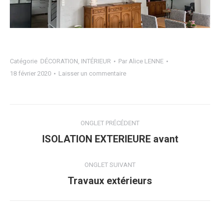
Catégorie
DÉCORATION
,
INTÉRIEUR
Par
Alice LENNE
18 février 2020
Laisser un commentaire
Navigation
ONGLET PRÉCÉDENT
de
Onglet
ISOLATION EXTERIEURE avant
précédent
commentaire
ONGLET SUIVANT
Projets
Travaux extérieurs
similaires