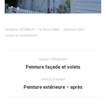
Catégorie
EXTÉRIEUR
Par
Alice LENNE
28 janvier 2020
Laisser un commentaire
Navigation
ONGLET PRÉCÉDENT
de
Onglet
Peinture façade et volets
précédent
commentaire
ONGLET SUIVANT
Projets
Peinture extérieure – après
similaires