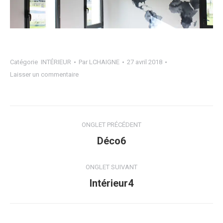
Catégorie
INTÉRIEUR
Par
LCHAIGNE
27 avril 2018
Laisser un commentaire
Navigation
ONGLET PRÉCÉDENT
de
Onglet
Déco6
précédent
commentaire
ONGLET SUIVANT
Projets
Intérieur4
similaires