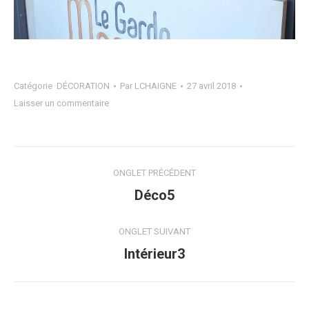
Catégorie
DÉCORATION
Par
LCHAIGNE
27 avril 2018
Laisser un commentaire
Navigation
ONGLET PRÉCÉDENT
de
Onglet
Déco5
précédent
commentaire
ONGLET SUIVANT
Projets
Intérieur3
similaires