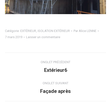
Catégorie
EXTÉRIEUR
,
ISOLATION EXTÉRIEUR
Par
Alice LENNE
7 mars 2019
Laisser un commentaire
Navigation
ONGLET PRÉCÉDENT
de
Onglet
Extérieur6
précédent
commentaire
ONGLET SUIVANT
Projets
Façade après
similaires