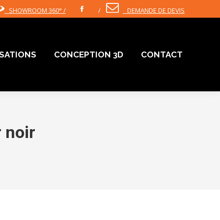
SHOWROOM 360° /
/
DEMANDE DE DEVIS
Facebook
ISATIONS
CONCEPTION 3D
CONTACT
ISATIONS
CONCEPTION 3D
CONTACT
 noir