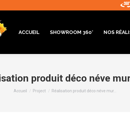
ACCUEIL
SHOWROOM 360°
NOS RÉAL
ACCUEIL
SHOWROOM 360°
NOS RÉAL
isation produit déco néve mur
Vous êtes ici :
Accueil
Project
Réalisation produit déco néve mur…