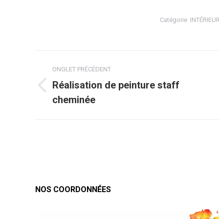
Catégorie
INTÉRIEU
Navigation
ONGLET PRÉCÉDENT
de
Réalisation de peinture staff
Onglet
commentaire
cheminée
précédent
NOS COORDONNÉES