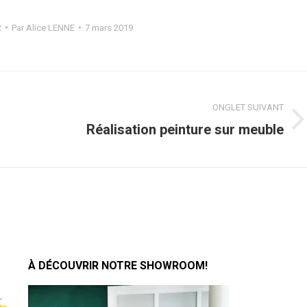
R
Par
Alice LENNE
7 mars 2019
ONGLET SUIVANT
Projets
Réalisation peinture sur meuble
similaires
À DÉCOUVRIR NOTRE SHOWROOM!