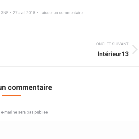
IGNE
27 avril 2018
Laisser un commentaire
ONGLET SUIVANT
Projets
Intérieur13
similaires
 un commentaire
 e-mail ne sera pas publiée