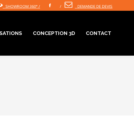
SHOWROOM 360° /
/
DEMANDE DE DEVIS
Facebook
ISATIONS
CONCEPTION 3D
CONTACT
ISATIONS
CONCEPTION 3D
CONTACT