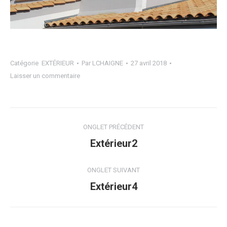
Catégorie
EXTÉRIEUR
Par
LCHAIGNE
27 avril 2018
Laisser un commentaire
Navigation
ONGLET PRÉCÉDENT
de
Onglet
Extérieur2
précédent
commentaire
ONGLET SUIVANT
Projets
Extérieur4
similaires