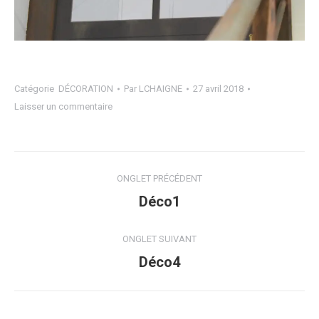
Catégorie
DÉCORATION
Par
LCHAIGNE
27 avril 2018
Laisser un commentaire
Navigation
ONGLET PRÉCÉDENT
de
Onglet
Déco1
précédent
commentaire
ONGLET SUIVANT
Projets
Déco4
similaires